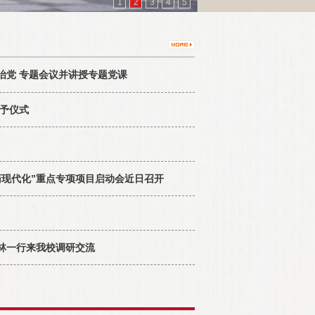
1
2
3
4
5
治党 专题会议并讲授专题党课
授予仪式
药现代化”重点专项项目启动会近日召开
林一行来我校调研交流